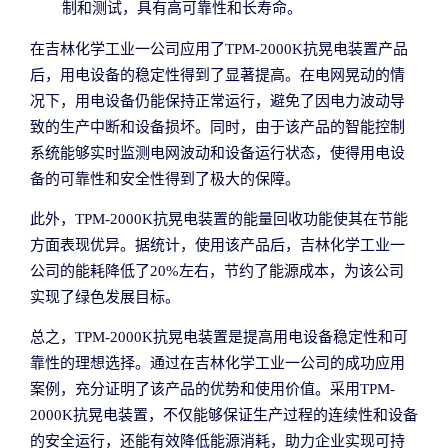
制和测试，具有高可靠性和长寿命。
在吉林化学工业一公司应用了TPM-2000K抗晃电装置产品
后，用电设备的稳定性得到了显著提高。在电网晃动的情
况下，用电设备仍能保持正常运行，避免了因电力波动导
致的生产中断和设备损坏。同时，由于该产品的智能控制
系统能够实时监测电网波动和设备运行状态，使得用电设
备的可靠性和安全性得到了极大的保障。
此外，TPM-2000K抗晃电装置的能量回收功能使其在节能
方面表现优异。据统计，使用该产品后，吉林化学工业一
公司的能耗降低了20%左右，节约了能源成本，为该公司
实现了绿色发展目标。
总之，TPM-2000K抗晃电装置是提高用电设备稳定性和可
靠性的理想选择。通过在吉林化学工业一公司的成功应用
案例，充分证明了该产品的优势和使用价值。采用TPM-
2000K抗晃电装置，不仅能够保证生产过程的连续性和设备
的安全运行，还能有效降低能源消耗，助力企业实现可持