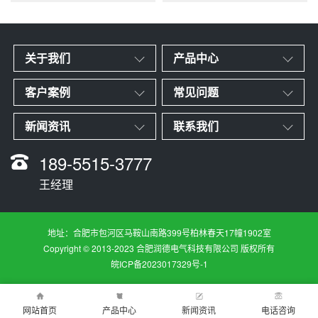
关于我们
产品中心
客户案例
常见问题
新闻资讯
联系我们
189-5515-3777
王经理
地址：合肥市包河区马鞍山南路399号柏林春天17幢1902室
Copyright © 2013-2023 合肥润德电气科技有限公司 版权所有
皖ICP备2023017329号-1
网站首页
产品中心
新闻资讯
电话咨询